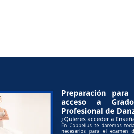
PROFESORADO Y RESEÑAS
CLUB FITKID COPPELIUS
FORMAC
Preparación para
acceso a Grad
Profesional de Dan
¿Quieres acceder a Enseñ
En Coppelius te daremos toda
necesarios para el examen 