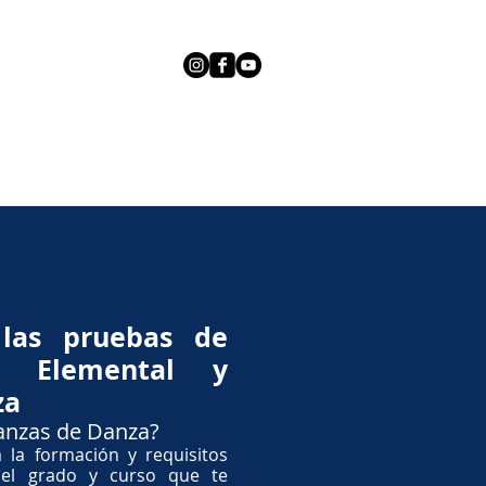
IÓN ACADÉMICA
CONTACTO
More
 las pruebas de
o Elemental y
za
anzas de Danza?
 la formación y requisitos
del grado y curso que te